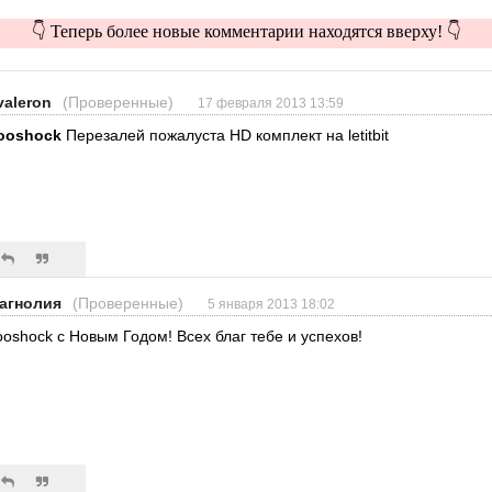
👇 Теперь более новые комментарии находятся вверху! 👇
valeron
(Проверенные)
17 февраля 2013 13:59
ooshock
Перезалей пожалуста HD комплект на letitbit
агнолия
(Проверенные)
5 января 2013 18:02
ooshock с Новым Годом! Всех благ тебе и успехов!