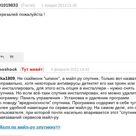
01019833
(Гости)
1 января 2013 21:30
ерезалей пожалуйста !
ooshock
(
Тут живёт
)
4 февраля 2012 19:43
ika1809
, Не скаймонк "шпион", а майл.ру спутник. Только вот назв
еправильно, хотя некоторые антивирусы детектят его как троян или
е инсталлировать, для этого есть опция в инсталлере - нужно снять 
путника. Но если всё-таки спутник инсталлирован, его можно удали
рограмму: Панель управления - Установка и удаление программ.
о поводу "вредоносности" спутника: Программа содержит в себе ту
олее удобной навигации по сервисам майл-ру. На самом деле, это 
ользователя, при которой почти насильно впаривается этот "спутни
авязаваний сервисов майл-ру.
 Хелп по майл-ру спутнику>>