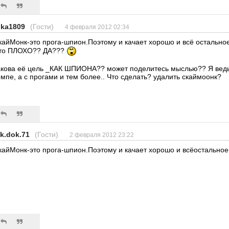
ika1809
(Гости)
4 февраля 2012 02:34
кайМонк-это прога-шпион.Поэтому и качает хорошо и всё остальное
то ПЛОХО?? ДА???
акова её цель _КАК ШПИОНА?? может поделитесь мыслью?? Я ведь
омпе, а с прогами и тем более.. Что сделать? удалить скаймоонк?
ik.dok.71
(Гости)
2 февраля 2012 23:22
кайМонк-это прога-шпион.Поэтому и качает хорошо и всёостально