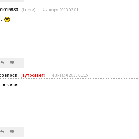
01019833
(Гости)
4 января 2013 03:01
пс
ooshock
(
Тут живёт
)
4 января 2013 01:15
ерезалил!