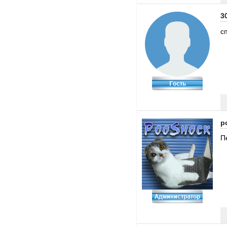
3
с
p
П