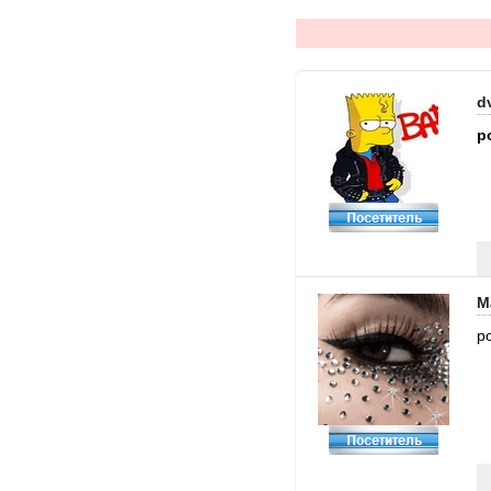
d
p
М
p