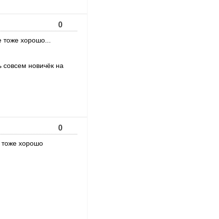
0
 тоже хорошо...
 совсем новичёк на
0
е тоже хорошо