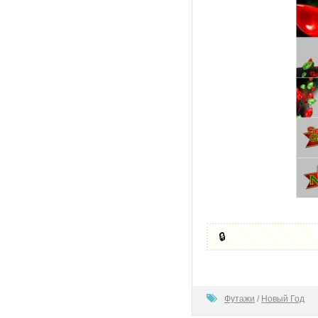
🔒
80
Футажи
/
Новый Год