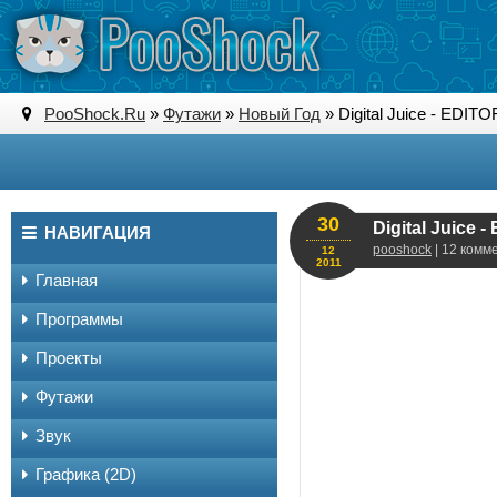
PooShock.Ru
»
Футажи
»
Новый Год
» Digital Juice - EDITO
30
Digital Juice 
НАВИГАЦИЯ
pooshock
| 12 комм
12
2011
Главная
Программы
Проекты
Футажи
Звук
Графика (2D)