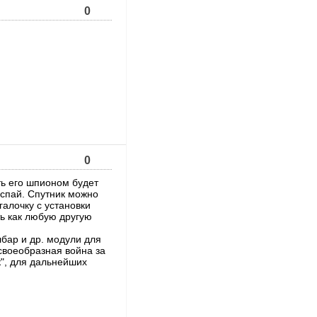
0
0
ать его шпионом будет
 спай. Спутник можно
галочку с установки
ть как любую другую
лбар и др. модули для
своеобразная война за
к", для дальнейших