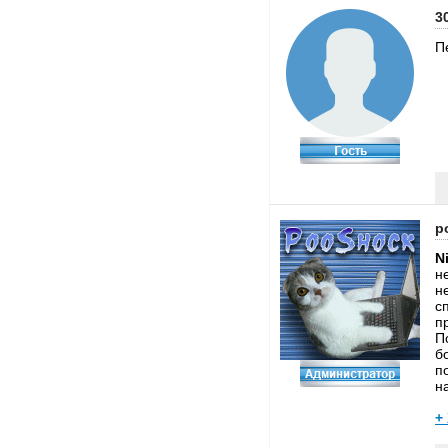
3
П
p
N
н
н
с
п
П
б
п
н
+