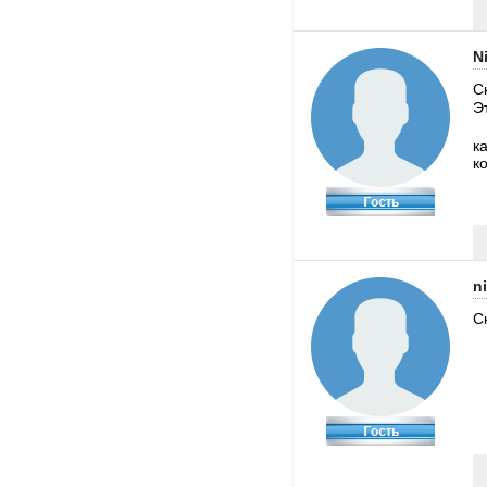
N
С
Э
к
к
n
С