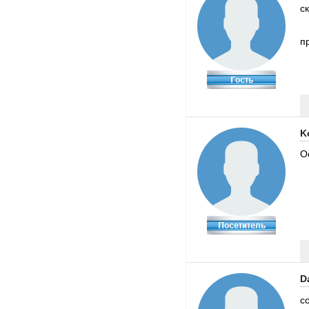
с
п
K
О
D
с