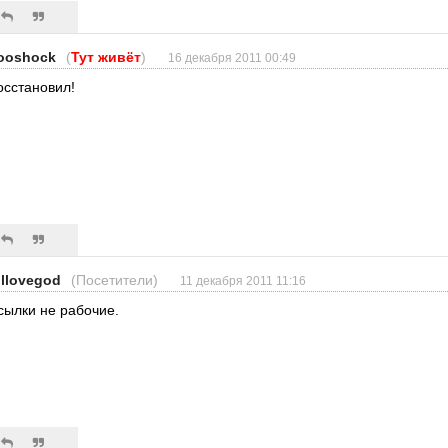
ooshock
(
Тут живёт
)
16 декабря 2011 00:49
осстановил!
lllovegod
(Посетители)
11 декабря 2011 11:16
сылки не рабочие.