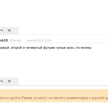
ick19
(Гости)
9 июля 2011 12:04
ервый, второй и четвёртый футажи лучше всех, по-моему.
еся в группе
Гости
, не могут оставлять комментарии к данной п