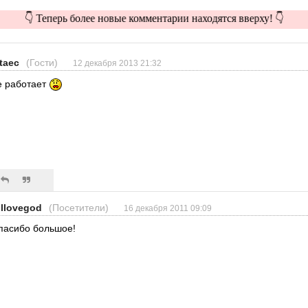
👇 Теперь более новые комментарии находятся вверху! 👇
itaec
(Гости)
12 декабря 2013 21:32
е работает
lllovegod
(Посетители)
16 декабря 2011 09:09
пасибо большое!