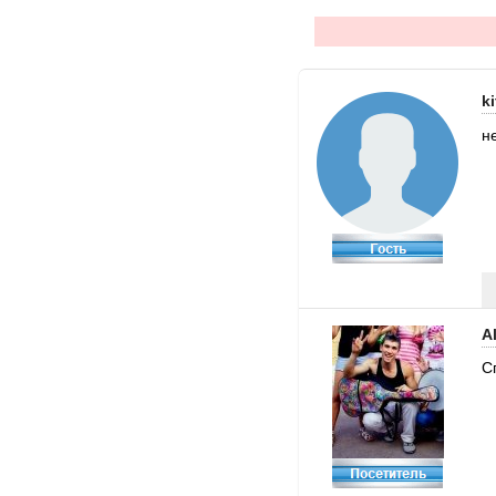
k
н
A
С