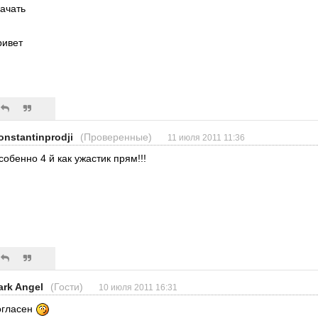
качать
ривет
onstantinprodji
(Проверенные)
11 июля 2011 11:36
собенно 4 й как ужастик прям!!!
ark Angel
(Гости)
10 июля 2011 16:31
огласен