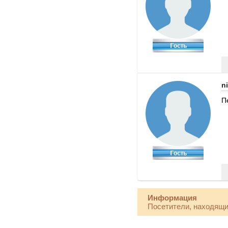
n
П
Информация
Посетители, находящи