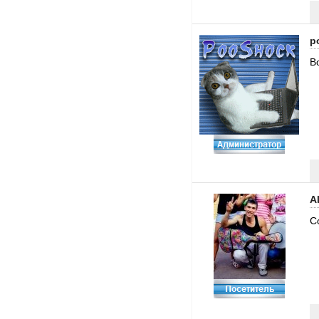
p
В
A
С