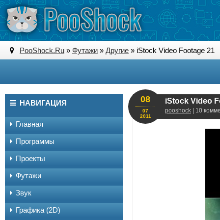
PooShock.Ru
»
Футажи
»
Другие
» iStock Video Footage 21
08
iStock Video 
НАВИГАЦИЯ
pooshock
| 10 комм
07
2011
Главная
Программы
Проекты
Футажи
Звук
Графика (2D)