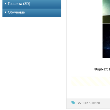
Графика (3D)
Обучение
Формат: 
100
Футажи
/
Другие