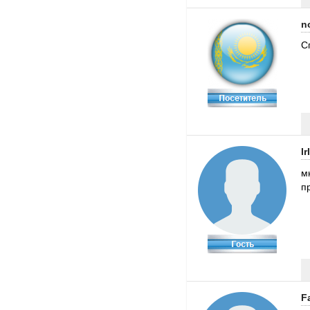
n
С
Ir
м
п
F