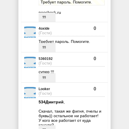
Требует пароль. Помогите.
pooshock.ru
0
4oxide
(Гости)
Требует пароль. Помогите.
0
5360192
(Гости)
супер !!!
0
Looker
(Гости)
534Дмитрий
,
Скачал, такая же фигня, пчелы и
буквы)) остальное ни работает!
У кого все работает от куда
качали?