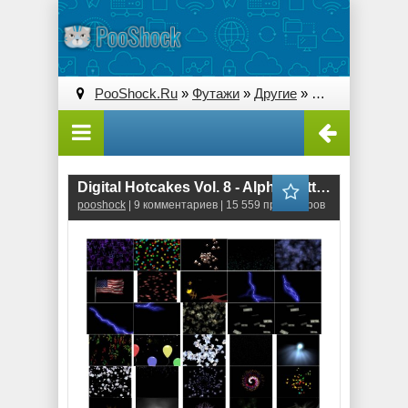
PooShock.Ru
»
Футажи
»
Другие
» Digital Hotcakes Vol. 8 - Alpha Mattes
Digital Hotcakes Vol. 8 - Alpha Mattes
pooshock
| 9 комментариев | 15 559 просмотров