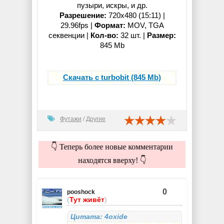
пузыри, искры, и др.
Разрешение:
720x480 (15:11) |
29.96fps |
Формат:
MOV, TGA
секвенции |
Кол-во:
32 шт. |
Размер:
845 Mb
Скачать с turbobit (845 Mb)
Футажи
/
Другие
👇 Теперь более новые комментарии
находятся вверху! 👇
0
pooshock
(
Тут живёт
)
Цитата: 4oxide