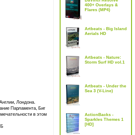
DaVinci Resolve
400+ Overlays &
Flares (MP4)
Artbeats - Big Island
Aerials HD
Artbeats - Nature:
Storm Surf HD vol.1
Artbeats - Under the
Sea 3 (V-Line)
Англии, Лондона.
ание Парламента, Биг
имечательности в этом
ActionBacks -
Sparkles Themes 1
[HD]
ГБ