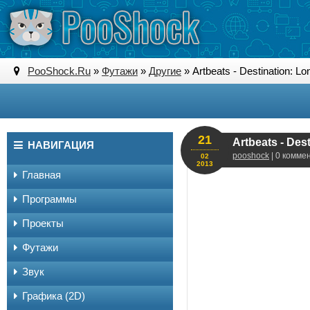
PooShock.Ru
»
Футажи
»
Другие
» Artbeats - Destination: L
21
Artbeats - Des
НАВИГАЦИЯ
pooshock
| 0 комме
02
2013
Главная
Программы
Проекты
Футажи
Звук
Графика (2D)