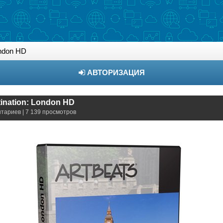
ondon HD
АВТОРИЗАЦИЯ
tination: London HD
нтариев | 7 139 просмотров