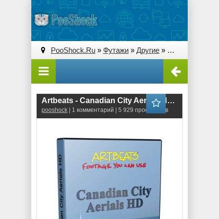
PooShock.Ru
»
Футажи
»
Другие
» Artbeats - Canadian City Aerials HD Vol.1
Artbeats - Canadian City Aerials HD Vol.1
pooshock
| 1 комментарий | 5 929 просмотров