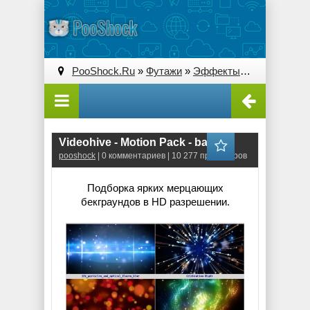
PooShock.Ru
»
Футажи
»
Эффекты
» Videohive - 
Videohive - Motion Pack - backs1
pooshock
| 0 комментариев | 10 277 просмотров
Подборка ярких мерцающих
бекграундов в HD разрешении.