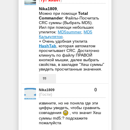
(
Тут живёт
)
Nika1809
,
Можно при помощи
Total
Commander
: Файлы-Посчитать
CRC суммы (Выбрать MD5).
Иил при помощи небольших
утилиток:
MD5summer
,
MD5
Калькулятор
.
+ Очень удобная утилита
HashTab
, которая автоматом
просчитывает CRC. Достаточно
кликнуть по файлу ПРАВОЙ
кнопкой мышки, далее выбрать
свойства, в закладке "Хеш суммы"
увидеть просчитанные значения.
0
Nika1809
(Гости)
извините, но не поняла где эти
цифры увидеть, чтобы сравнить
совпадения
, что значит Хеш
суммы md5:? подскажите
пожалуйста