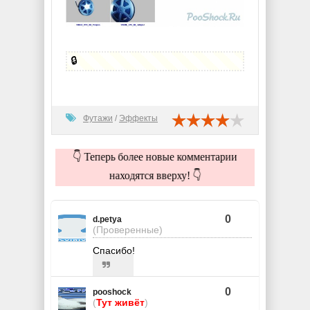
🔒
Футажи
/
Эффекты
👇 Теперь более новые комментарии
находятся вверху! 👇
0
d.petya
(Проверенные)
Спасибо!
0
pooshock
(
Тут живёт
)