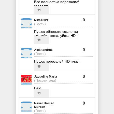
Всё полностью перезалил!
(репост)
0
Nika1809
(Гости)
Пушок обновите ссылочки
летитбит пожалуйста HD!!!
0
Aleksandr86
(Гости)
Пушок перезалей HD плиз!!!
0
Jaqueline Maria
(Посетители)
Belo
0
Naser Hamed
Mahran
(Гости)