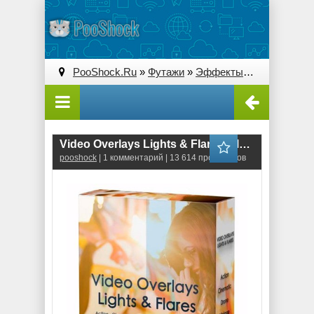
PooShock.Ru
»
Футажи
»
Эффекты
» Video Overla
Video Overlays Lights & Flares (MP4)
pooshock
| 1 комментарий | 13 614 просмотров