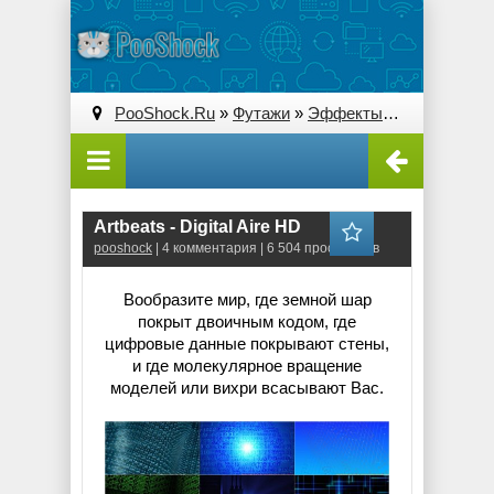
PooShock.Ru
»
Футажи
»
Эффекты
» Artbeats - Di
Artbeats - Digital Aire HD
pooshock
| 4 комментария | 6 504 просмотров
Вообразите мир, где земной шар
покрыт двоичным кодом, где
цифровые данные покрывают стены,
и где молекулярное вращение
моделей или вихри всасывают Вас.