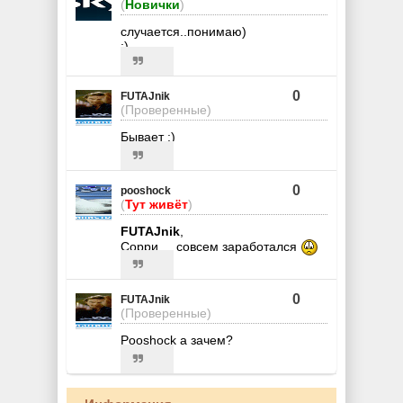
(
Новички
)
случается..понимаю)
:)
0
FUTAJnik
(Проверенные)
Бывает :)
0
pooshock
(
Тут живёт
)
FUTAJnik
,
Сорри.... совсем заработался
0
FUTAJnik
(Проверенные)
Pooshock а зачем?