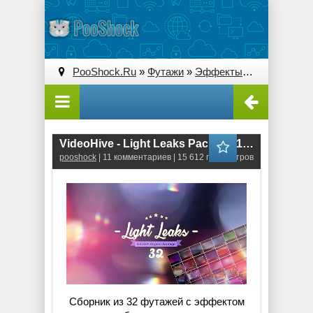
PooShock.Ru
»
Футажи
»
Эффекты
» VideoHive -
VideoHive - Light Leaks Pack 17419568 (MOV)
pooshock
| 11 комментариев | 15 612 просмотров
Сборник из 32 футажей с эффектом