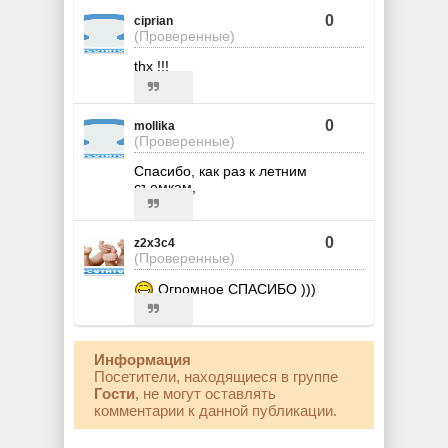
0
ciprian
(Проверенные)
thx !!!
0
mollika
(Проверенные)
Спасибо, как раз к летним
съемкам,
0
z2x3c4
(Проверенные)
Огромное СПАСИБО )))
Информация
Посетители, находящиеся в группе
Гости
, не могут оставлять
комментарии к данной публикации.