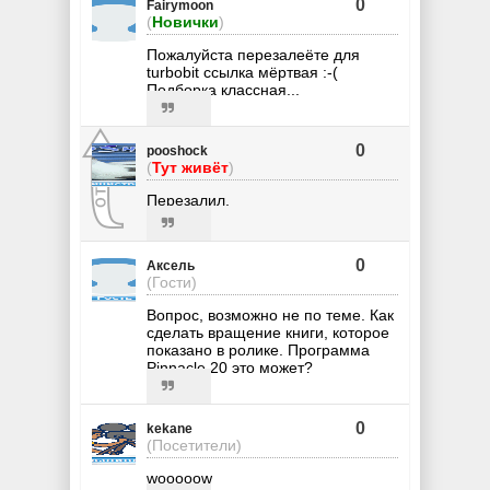
0
Fairymoon
(
Новички
)
Пожалуйста перезалеёте для
turbobit ссылка мёртвая :-(
Подборка классная...
0
pooshock
(
Тут живёт
)
Перезалил.
0
Аксель
(Гости)
Вопрос, возможно не по теме. Как
сделать вращение книги, которое
показано в ролике. Программа
Pinnacle 20 это может?
0
kekane
(Посетители)
wooooow