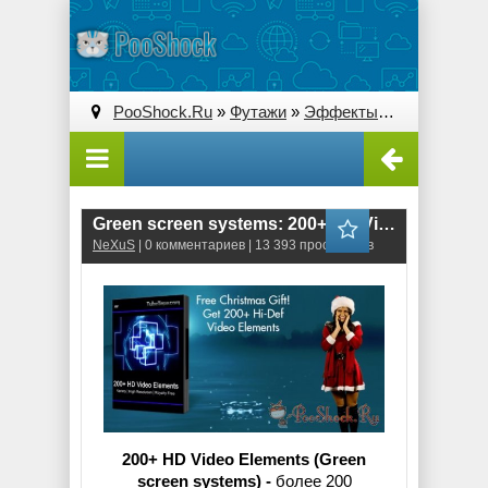
PooShock.Ru
»
Футажи
»
Эффекты
» Green scree
Green screen systems: 200+ HD Video Elements (.mov)
NeXuS
| 0 комментариев | 13 393 просмотров
200+ HD Video Elements (Green
screen systems) -
более 200