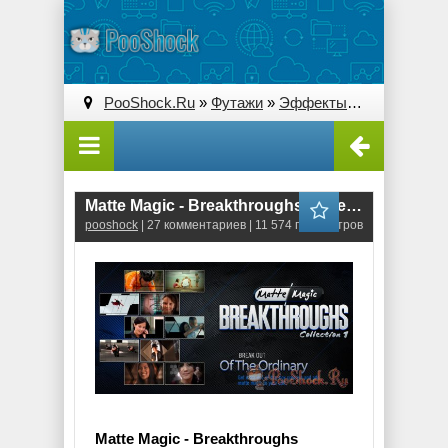
PooShock.Ru
»
Футажи
»
Эффекты
» Matte Magic 
Matte Magic - Breakthroughs Collection 1
pooshock
| 27 комментариев | 11 574 просмотров
Matte Magic - Breakthroughs