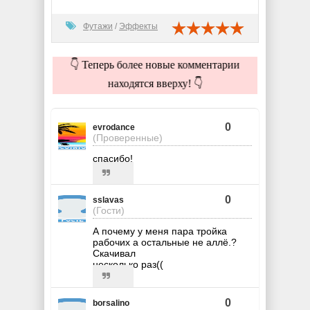
Футажи
/
Эффекты
👇 Теперь более новые комментарии
находятся вверху! 👇
0
evrodance
(Проверенные)
спасибо!
0
sslavas
(Гости)
А почему у меня пара тройка
рабочих а остальные не аллё.?
Скачивал
несколько раз((
0
borsalino