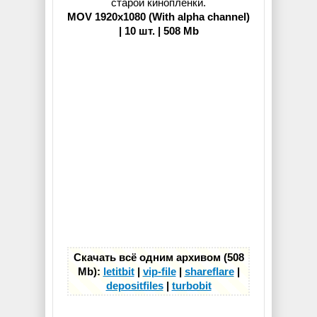
старой киноплёнки.
MOV 1920x1080 (With alpha channel)
| 10 шт. | 508 Mb
Скачать всё одним архивом (508
Mb):
letitbit
|
vip-file
|
shareflare
|
depositfiles
|
turbobit