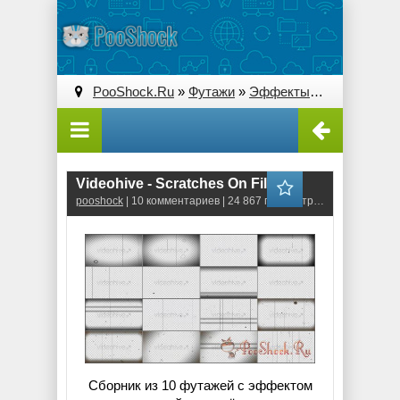
PooShock.Ru
»
Футажи
»
Эффекты
» Videohive - 
Videohive - Scratches On Film
pooshock
| 10 комментариев | 24 867 просмотров
Сборник из 10 футажей с эффектом