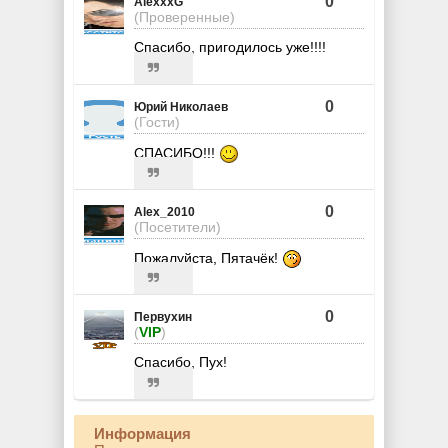
0
AlexxxG
(Проверенные)
Спасибо, пригодилось уже!!!!
0
Юрий Николаев
(Гости)
СПАСИБО!!!
0
Alex_2010
(Посетители)
Пожалуйста, Пятачёк!
0
Первухин
(
VIP
)
Спасибо, Пух!
Информация