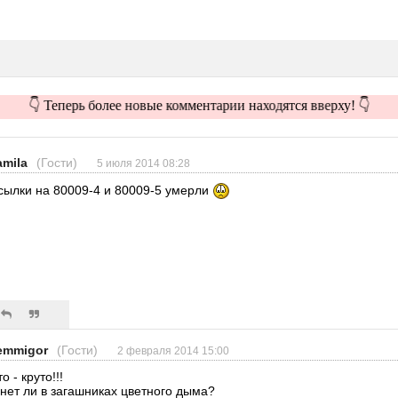
👇 Теперь более новые комментарии находятся вверху! 👇
amila
(Гости)
5 июля 2014 08:28
сылки на 80009-4 и 80009-5 умерли
emmigor
(Гости)
2 февраля 2014 15:00
о - круто!!!
 нет ли в загашниках цветного дыма?