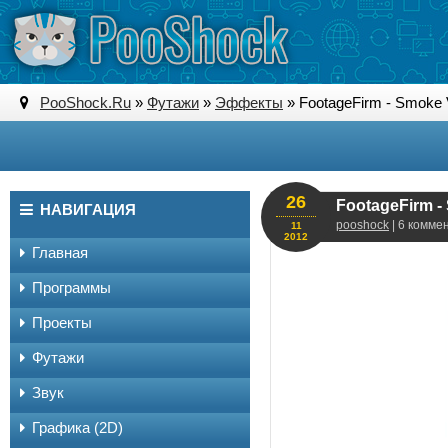
PooShock.Ru
»
Футажи
»
Эффекты
» FootageFirm - Smoke Vo
26
FootageFirm - 
НАВИГАЦИЯ
pooshock
| 6 комме
11
2012
Главная
Программы
Проекты
Футажи
Звук
Графика (2D)