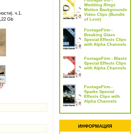
FootageFirm -
Wedding Rings
Motion Backgrounds
сти). ч.1.
Video Clips (Bundle
,22 Gb
of Love)
FootageFirm -
Breaking Glass
Special Effects Clips
with Alpha Channels
FootageFirm - Blasts
Special Effects Clips
with Alpha Channels
FootageFirm -
Sparks Special
Effects Clips with
Alpha Channels
ИНФОРМАЦИЯ