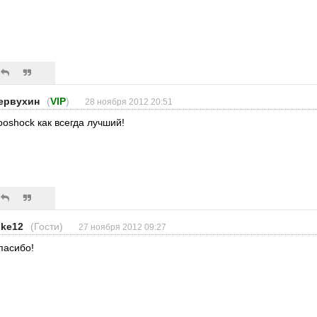
ервухин
(
VIP
)
28 ноября 2012 20:51
ooshock как всегда лучший!
ike12
(Гости)
27 ноября 2012 09:27
пасибо!