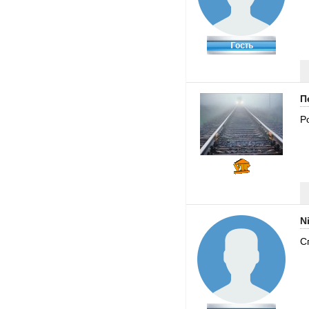
П
P
N
С