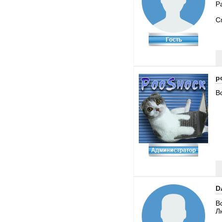
Р
С
p
В
D
В
Л