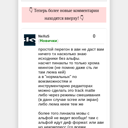
👇 Теперь более новые комментарии
находятся вверху! 👇
0
NeXuS
(
Новички
)
простой перегон в ави не даст вам
ничего т.к насколько знаю
исходники без альфы.
насчет пинаклы то только хрома
кеингом (не помню даже сть ли
там люма кей)
а в "нормальных" по
вомзможностям и
инструментарию редакторах
можно сделать это track matte
либо через режимы смешивания
(в данн случае scree или экран)
либо люма кеем тем же
более того.пинакла мовы с
альфой не видит вообще! там с
альфой идут диф формат. или ави
но некомпресс (со всеми