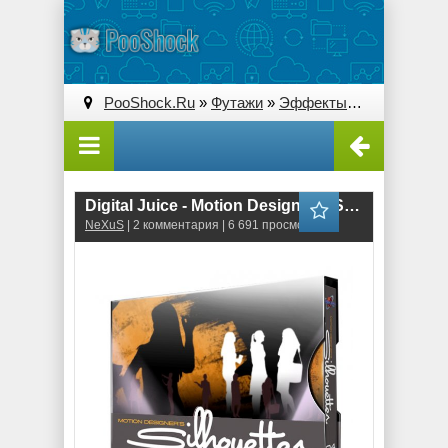
PooShock.Ru
»
Футажи
»
Эффекты
» Digital Juice
Digital Juice - Motion Designer's Silhouettes vol.4: Businesswoman 2
NeXuS
| 2 комментария | 6 691 просмотров