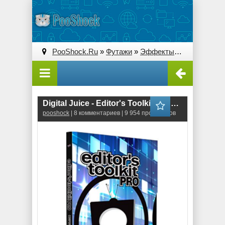
PooShock.Ru
»
Футажи
»
Эффекты
» Digital Juice 
Digital Juice - Editor's Toolkit Pro Single 133: Vortex Blink
pooshock
| 8 комментариев | 9 954 просмотров