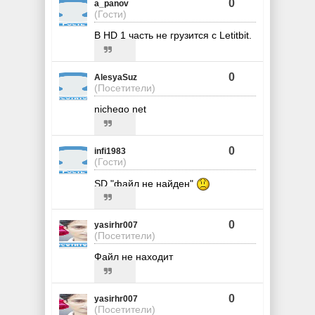
0
a_panov
(Гости)
В HD 1 часть не грузится с Letitbit.
0
AlesyaSuz
(Посетители)
nichego net
0
infi1983
(Гости)
SD "файл не найден"
0
yasirhr007
(Посетители)
Файл не находит
0
yasirhr007
(Посетители)