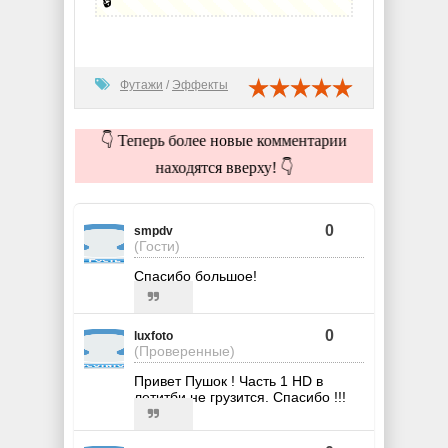
🔒
Футажи
/
Эффекты
👇 Теперь более новые комментарии
находятся вверху! 👇
0
smpdv
(Гости)
Спасибо большое!
0
luxfoto
(Проверенные)
Привет Пушок ! Часть 1 HD в
летитби не грузится. Спасибо !!!