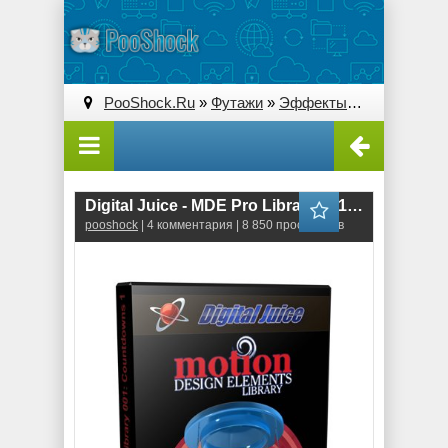
PooShock.Ru
»
Футажи
»
Эффекты
» Digital Juic
Digital Juice - MDE Pro Library 001: Countdowns 1
pooshock
| 4 комментария | 8 850 просмотров