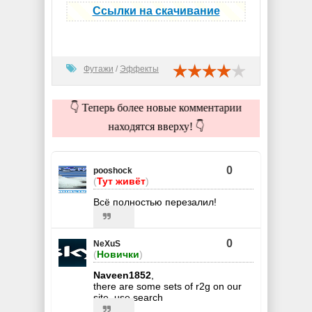
Ссылки на скачивание
Футажи
/
Эффекты
👇 Теперь более новые комментарии
находятся вверху! 👇
0
pooshock
(
Тут живёт
)
Всё полностью перезалил!
0
NeXuS
(
Новички
)
Naveen1852
,
there are some sets of r2g on our
site. use search