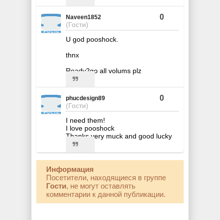
0
Naveen1852
(Гости)
U god pooshock.
thnx
Ready2go all volums plz
0
phucdesign89
(Гости)
I need them!
I love pooshock
Thanks very muck and good lucky
Информация
Посетители, находящиеся в группе
Гости
, не могут оставлять
комментарии к данной публикации.