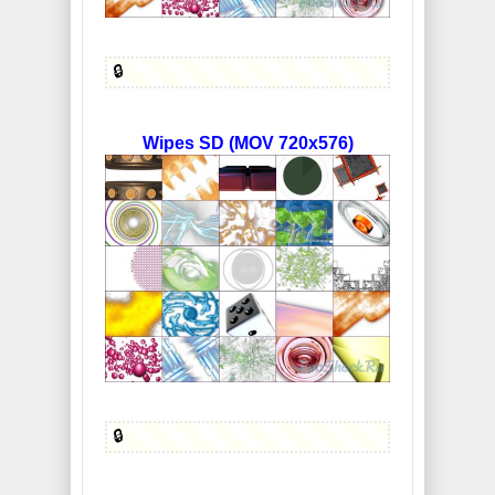
🔒
Wipes SD (MOV 720x576)
🔒