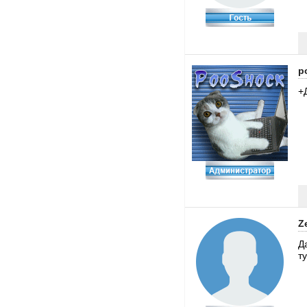
p
+
Z
Д
т