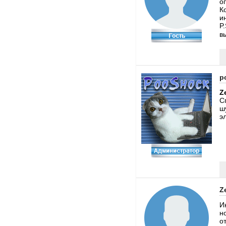
о
К
и
P
в
p
Z
С
ш
э
Z
И
н
о