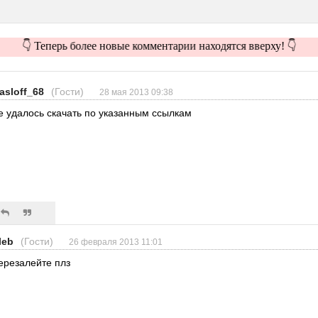
👇 Теперь более новые комментарии находятся вверху! 👇
asloff_68
(Гости)
28 мая 2013 09:38
е удалось скачать по указанным ссылкам
leb
(Гости)
26 февраля 2013 11:01
ерезалейте плз