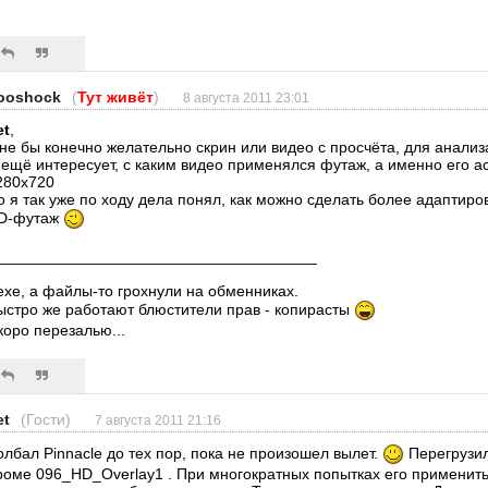
ooshock
(
Тут живёт
)
8 августа 2011 23:01
et
,
не бы конечно желательно скрин или видео с просчёта, для анализа 
 ещё интересует, с каким видео применялся футаж, а именно его а
280x720
о я так уже по ходу дела понял, как можно сделать более адаптир
D-футаж
_____________________________________
ехе, а файлы-то грохнули на обменниках.
ыстро же работают блюстители прав - копирасты
коро перезалью...
et
(Гости)
7 августа 2011 21:16
олбал Pinnacle до тех пор, пока не произошел вылет.
Перегрузил
роме 096_HD_Overlay1 . При многократных попытках его применить,