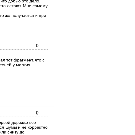
 что добью это дело.
осто летают. Мне самому
то же получается и при
0
ал тот фрагмент, что с
теней у мелких
.
0
ервой дорожке все
ся шумы и не корректно
или снизу до