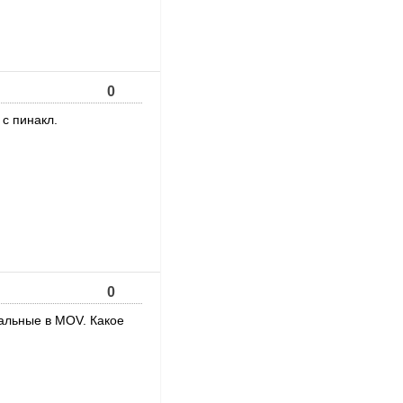
0
с пинакл.
0
нальные в MOV. Какое