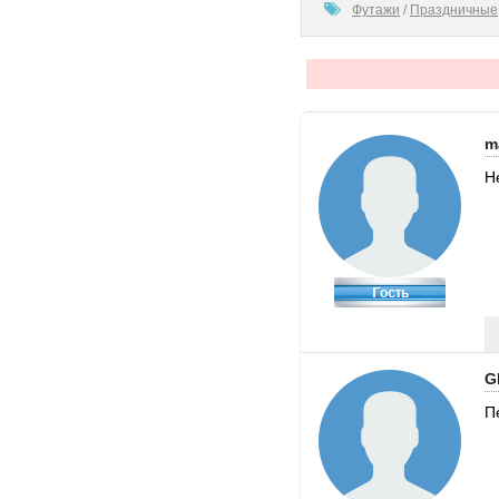
80
Футажи
/
Праздничные
m
Н
G
П