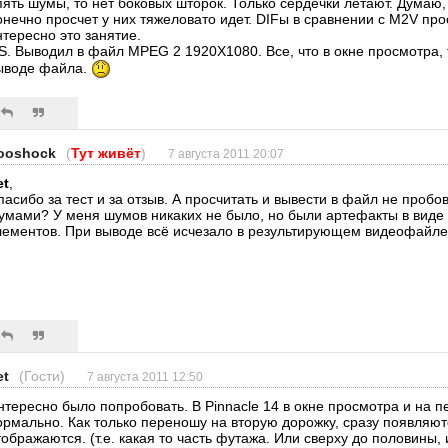
пять шумы, то нет боковых шторок. Только сердечки летают. Думаю,
онечно просчет у них тяжеловато идет. DIFы в сравнении с M2V пр
нтересно это занятие.
.S. Выводил в файл MPEG 2 1920X1080. Все, что в окне просмотра, 
ыводе файла.
ooshock
(
Тут живёт
)
7 августа 2011 20:07
et
,
пасибо за тест и за отзыв. А просчитать и вывести в файл не пробов
умами? У меня шумов никаких не было, но были артефакты в виде 
лементов. При выводе всё исчезало в результирующем видеофайле
et
(Гости)
7 августа 2011 12:50
нтересно было попробовать. В Pinnacle 14 в окне просмотра и на п
ормально. Как только переношу на вторую дорожку, сразу появляют
тображаются. (т.е. какая то часть футажа. Или сверху до половины, 