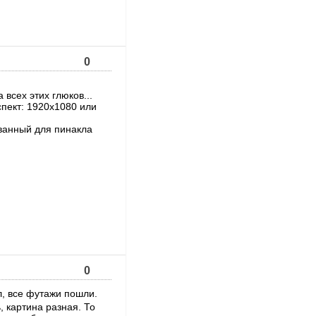
0
всех этих глюков...
спект: 1920x1080 или
ованный для пинакла
0
, все футажи пошли.
 картина разная. То