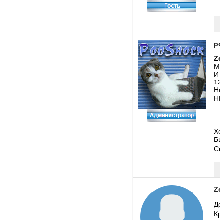
p
Z
М
И
1
Н
H
_
Х
Б
С
Z
Д
К