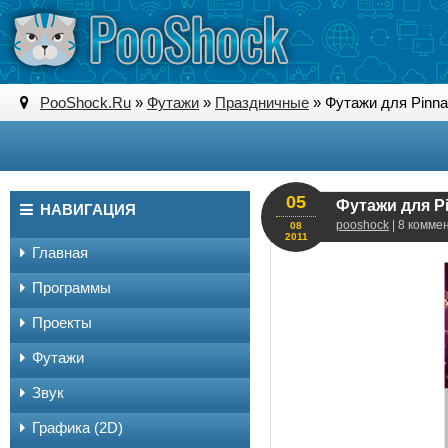
PooShock.Ru
»
Футажи
»
Праздничные
» Футажи для Pinnac
05
Футажи для Pi
НАВИГАЦИЯ
pooshock
| 8 комме
08
2011
Главная
Программы
Проекты
Футажи
Звук
Графика (2D)