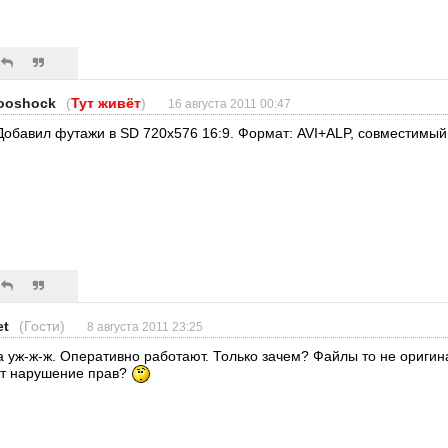
ooshock
(
Тут живёт
)
16 августа 2011 00:47
Добавил футажи в SD 720x576 16:9. Формат: AVI+ALP, совместимый 
et
(Гости)
8 августа 2011 23:25
а уж-ж-ж. Оперативно работают. Только зачем? Файлы то не ориги
ут нарушение прав?