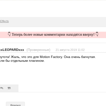
Effects
👇 Теперь более новые комментарии находятся вверху! 👇
xxLEOPARDxxx
(Проверенные)
21 августа 2019 11:02
рутота! Жаль, что это для Motion Factory. Она очень багнутая.
сли бы отдельным плагином.
Вперед