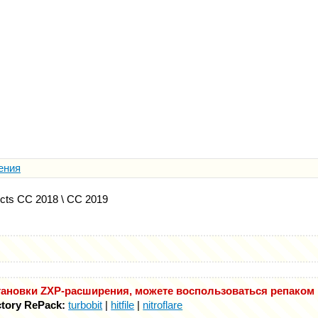
ения
ects CC 2018 \ CC 2019
ановки ZXP-расширения, можете воспользоваться репаком M
tory RePack:
turbobit
|
hitfile
|
nitroflare