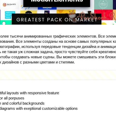
более тысячи анимированных графических элементов. Все элем
зования. Все элементы созданы на основе самых популярных ка
матографии, используя передовые тенденции дизайна и анимаци
ь не такая уж сложная задача, просто чувствуйте себя креативн
чтобы создавать новые сцены. Вы можете смешивать эти блоки
 дизайнов с разными цветами и стилями.
ful layouts with responsive feature
for all porpuses
 and colorful backgrounds
iagrams with exeptional customizable options