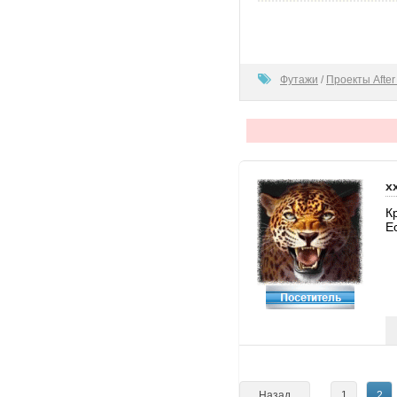
100
Футажи
/
Проекты After 
x
К
Е
Назад
1
2