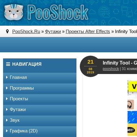
PooShock.Ru
»
Футажи
»
Проекты After Effects
» Infinity To
21
Infinity Tool -
НАВИГАЦИЯ
pooshock
| 31 комм
08
2019
Главная
Программы
Проекты
Футажи
Звук
Графика (2D)