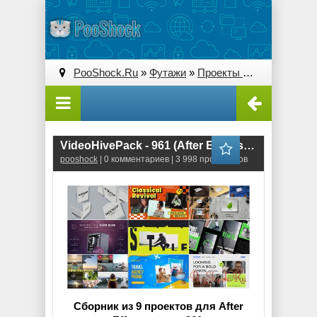
PooShock.Ru
»
Футажи
»
Проекты After Effects
» V
VideoHivePack - 961 (After Effects Projects Pack)
pooshock
| 0 комментариев | 3 998 просмотров
Сборник из 9 проектов для After