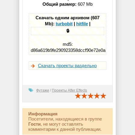
Общий размер:
607 Mb
Скачать одним архивом (607
Mb):
turbobit
|
hitfile
|
🔒
md5:
d86a619b9fe290923358dccf90e72e0a
Скачать проекты раздельно
Футажи
/
Проекты After Effects
Информация
Посетители, находящиеся в группе
Гости
, не могут оставлять
комментарии к данной публикации.