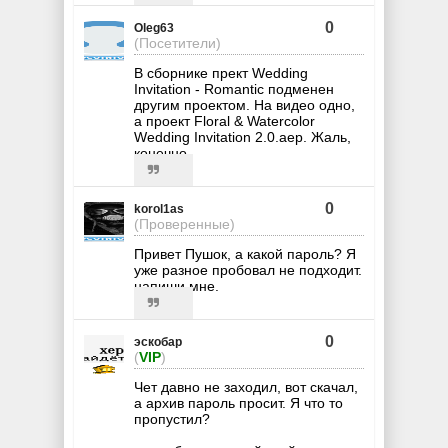
0
Oleg63
(Посетители)
В сборнике прект Wedding
Invitation - Romantic подменен
другим проектом. На видео одно,
а проект Floral & Watercolor
Wedding Invitation 2.0.aep. Жаль,
конечно.
0
korol1as
(Проверенные)
Привет Пушок, а какой пароль? Я
уже разное пробовал не подходит.
напиши мне.
0
эскобар
(
VIP
)
Чет давно не заходил, вот скачал,
а архив пароль просит. Я что то
пропустил?