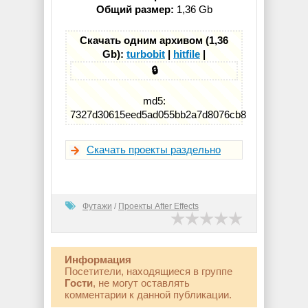
Общий размер:
1,36 Gb
Скачать одним архивом (1,36
Gb):
turbobit
|
hitfile
|
🔒
md5:
7327d30615eed5ad055bb2a7d8076cb8
Скачать проекты раздельно
Футажи
/
Проекты After Effects
Информация
Посетители, находящиеся в группе
Гости
, не могут оставлять
комментарии к данной публикации.