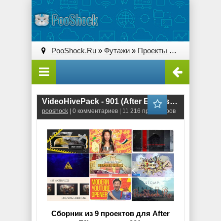
PooShock.Ru
»
Футажи
»
Проекты After Effects
» V
VideoHivePack - 901 (After Effects Projects Pack)
pooshock
| 0 комментариев | 11 216 просмотров
Сборник из 9 проектов для After