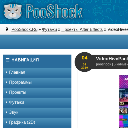
PooShock.Ru
»
Футажи
»
Проекты After Effects
» VideoHivePa
04
VideoHivePack -
НАВИГАЦИЯ
pooshock
| 5 комме
06
2020
Главная
Программы
Проекты
Футажи
Звук
Графика (2D)