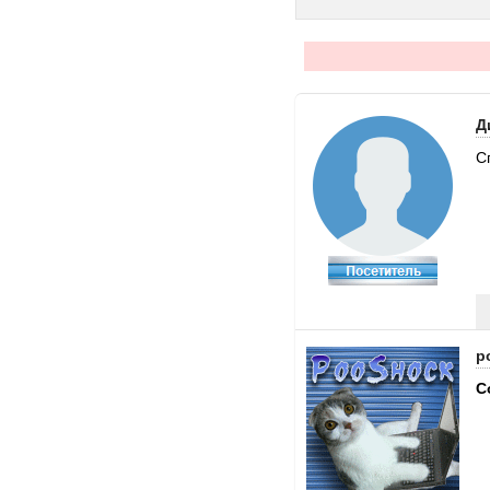
Д
С
p
C