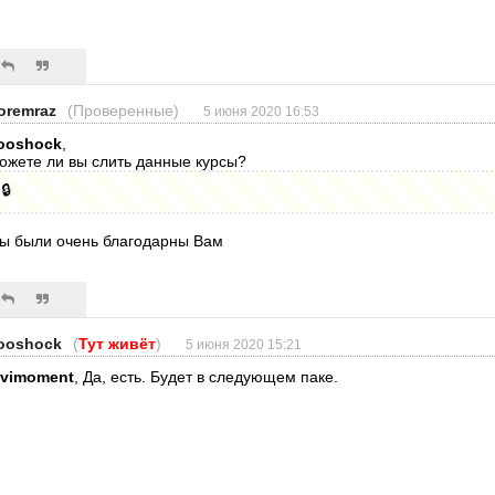
oremraz
(Проверенные)
5 июня 2020 16:53
ooshock
,
ожете ли вы слить данные курсы?
🔒
ы были очень благодарны Вам
ooshock
(
Тут живёт
)
5 июня 2020 15:21
ovimoment
, Да, есть. Будет в следующем паке.