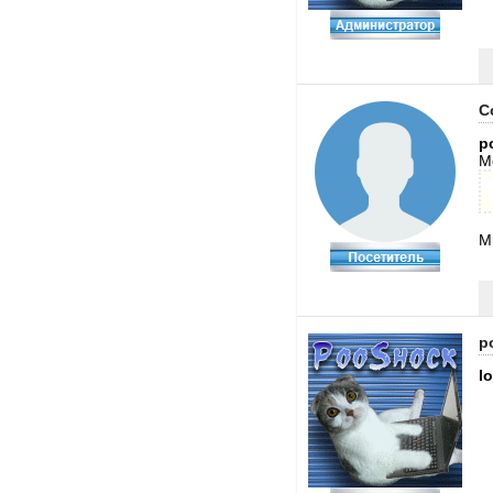
C
p
М
М
p
l