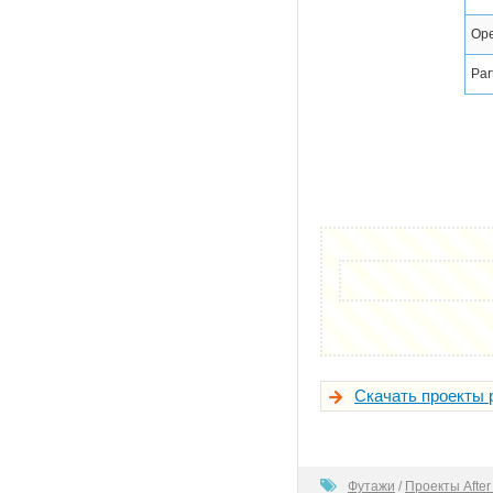
Ope
Par
Скачать проекты 
0
Футажи
/
Проекты After 