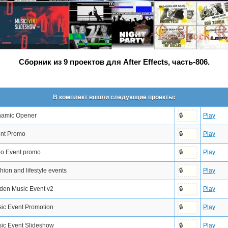
Сборник из 9 проектов для After Effects, часть-806.
В комплект вошли следующие проекты:
amic Opener
Play
🔒
nt Promo
Play
🔒
o Event promo
Play
🔒
hion and lifestyle events
Play
🔒
den Music Event v2
Play
🔒
ic Event Promotion
Play
🔒
ic Event Slideshow
Play
🔒