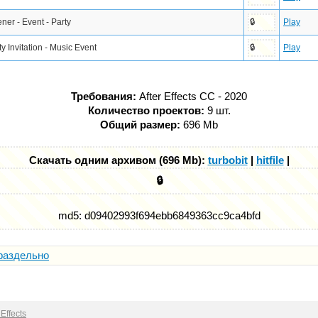
ner - Event - Party
Play
🔒
ty Invitation - Music Event
Play
🔒
Требования:
After Effects CC - 2020
Количество проектов:
9 шт.
Общий размер:
696 Mb
Скачать одним архивом (696 Mb):
turbobit
|
hitfile
|
🔒
md5: d09402993f694ebb6849363cc9ca4bfd
раздельно
Effects