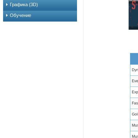
Графика (3D)
Обучение
Dyn
Eve
Exp
Fas
Gol
Mus
Mus