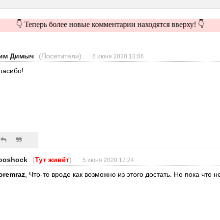
👇 Теперь более новые комментарии находятся вверху! 👇
им Димыч
(Посетители)
6 июня 2020 13:06
пасибо!
ooshock
(
Тут живёт
)
5 июня 2020 17:24
oremraz
, Что-то вроде как возможно из этого достать. Но пока что н