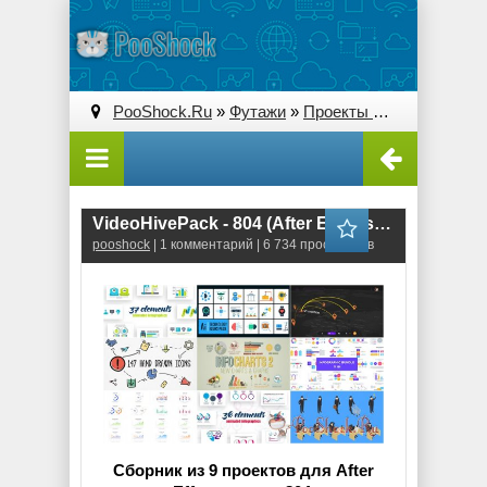
PooShock.Ru
»
Футажи
»
Проекты After Effects
» V
VideoHivePack - 804 (After Effects Projects Pack) - [Infographics]
pooshock
| 1 комментарий | 6 734 просмотров
Сборник из 9 проектов для After