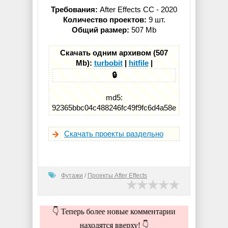
Требования:
After Effects CC - 2020
Количество проектов:
9 шт.
Общий размер:
507 Mb
Скачать одним архивом (507
Mb):
turbobit
|
hitfile
|
🔒
md5:
92365bbc04c488246fc49f9fc6d4a58e
Скачать проекты раздельно
Футажи
/
Проекты After Effects
👇 Теперь более новые комментарии
находятся вверху! 👇