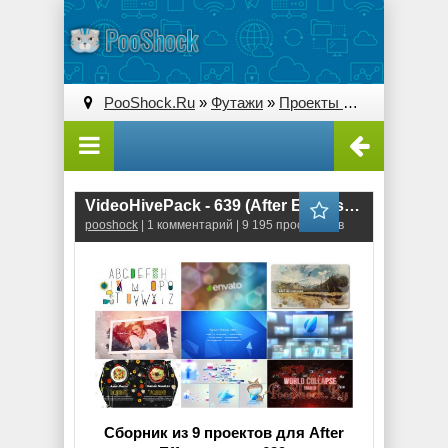
PooShock.Ru
»
Футажи
»
Проекты After Effects
» V
VideoHivePack - 639 (After Effects Projects Pack)
pooshock
| 1 комментарий | 9 195 просмотров
Сборник из 9 проектов для After