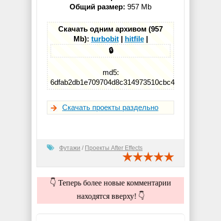
Общий размер:
957 Mb
Скачать одним архивом (957
Mb):
turbobit
|
hitfile
|
🔒
md5:
6dfab2db1e709704d8c314973510cbc4
Скачать проекты раздельно
Футажи
/
Проекты After Effects
👇 Теперь более новые комментарии
находятся вверху! 👇