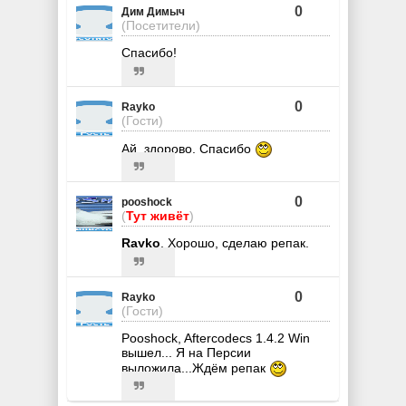
0
Дим Димыч
(Посетители)
Спасибо!
0
Rayko
(Гости)
Ай, здорово. Спасибо
0
pooshock
(
Тут живёт
)
Rayko
, Хорошо, сделаю репак.
0
Rayko
(Гости)
Pooshock, Aftercodecs 1.4.2 Win
вышел... Я на Персии
выложила...Ждём репак