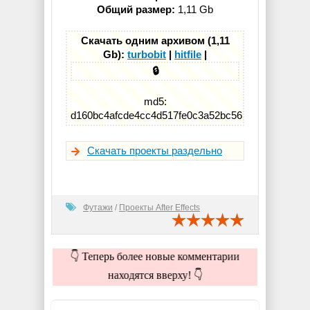
Общий размер:
1,11 Gb
Скачать одним архивом (1,11
Gb):
turbobit
|
hitfile
|
🔒
md5:
d160bc4afcde4cc4d517fe0c3a52bc56
Скачать проекты раздельно
Футажи
/
Проекты After Effects
👇 Теперь более новые комментарии
находятся вверху! 👇