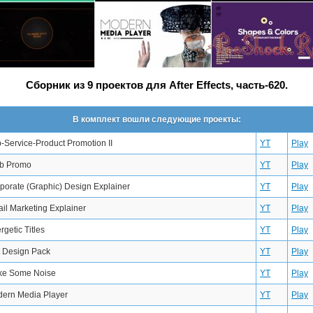
Сборник из 9 проектов для After Effects, часть-620.
В комплект вошли следующие проекты:
-Service-Product Promotion II
YT
Play
b Promo
YT
Play
porate (Graphic) Design Explainer
YT
Play
il Marketing Explainer
YT
Play
rgetic Titles
YT
Play
t Design Pack
YT
Play
e Some Noise
YT
Play
ern Media Player
YT
Play