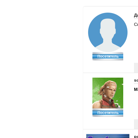
Д
С
s
M
p