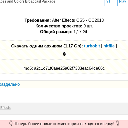
pes and Colors Broadcast Package
YT
Play
Требования:
After Effects CS5 - СС2018
Количество проектов:
9 шт.
Общий размер:
1,17 Gb
Скачать одним архивом (1,17 Gb):
turbobit
|
hitfile
|
🔒
md5: a2c1c71f0aee25a02f7383eac64ce66c
раздельно
Effects
👇 Теперь более новые комментарии находятся вверху! 👇