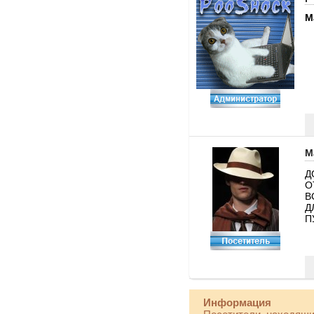
M
M
Д
О
В
Д
П
Информация