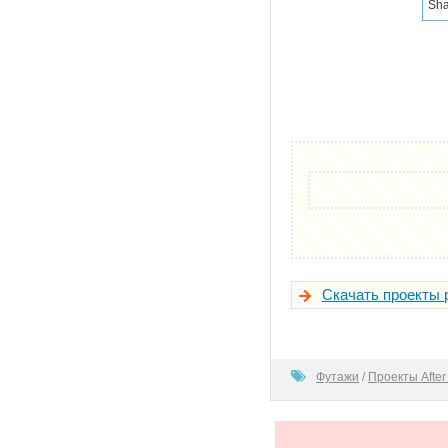
Sha
Скачать проекты 
100
Футажи
/
Проекты After 