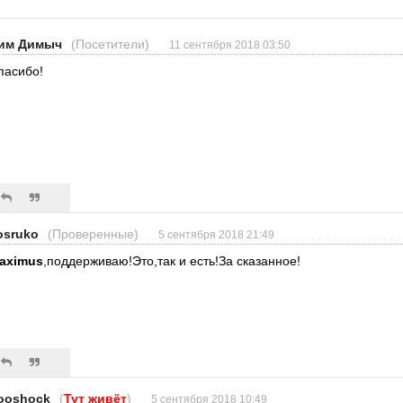
им Димыч
(Посетители)
11 сентября 2018 03:50
пасибо!
osruko
(Проверенные)
5 сентября 2018 21:49
aximus
,поддерживаю!Это,так и есть!За сказанное!
ooshock
(
Тут живёт
)
5 сентября 2018 10:49