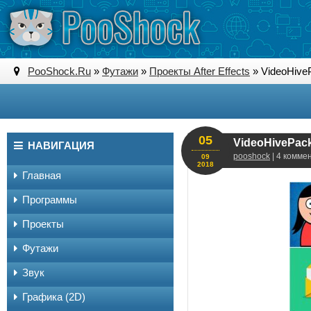
PooShock.Ru
»
Футажи
»
Проекты After Effects
» VideoHivePa
05
VideoHivePack 
НАВИГАЦИЯ
pooshock
| 4 комме
09
2018
Главная
Программы
Проекты
Футажи
Звук
Графика (2D)