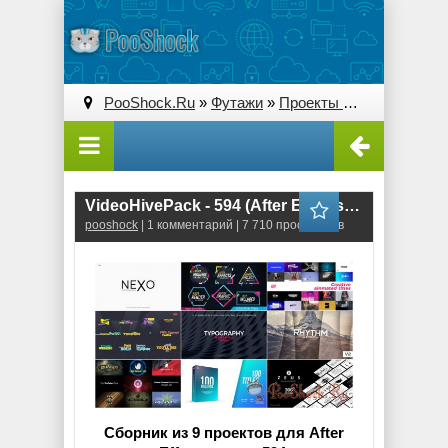
PooShock.Ru
»
Футажи
»
Проекты After Effects
» V
VideoHivePack - 594 (After Effects Projects Pack)
pooshock
| 1 комментарий | 7 710 просмотров
Сборник из 9 проектов для After