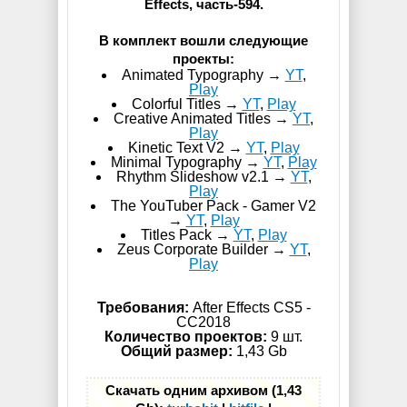
Effects, часть-594.
В комплект вошли следующие
проекты:
Animated Typography →
YT
,
Play
Colorful Titles →
YT
,
Play
Creative Animated Titles →
YT
,
Play
Kinetic Text V2 →
YT
,
Play
Minimal Typography →
YT
,
Play
Rhythm Slideshow v2.1 →
YT
,
Play
The YouTuber Pack - Gamer V2
→
YT
,
Play
Titles Pack →
YT
,
Play
Zeus Corporate Builder →
YT
,
Play
Требования:
After Effects CS5 -
СС2018
Количество проектов:
9 шт.
Общий размер:
1,43 Gb
Скачать одним архивом (1,43