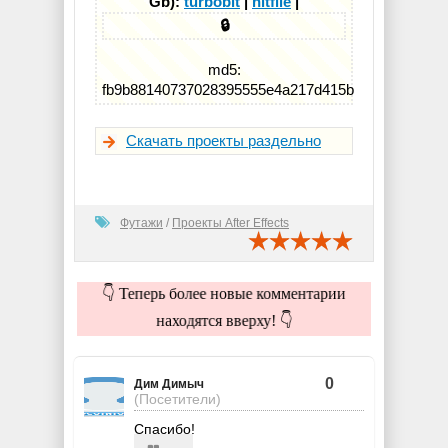
Gb):
turbobit
|
hitfile
|
🔒
md5:
fb9b88140737028395555e4a217d415b
Скачать проекты раздельно
Футажи
/
Проекты After Effects
👇 Теперь более новые комментарии
находятся вверху! 👇
0
Дим Димыч
(Посетители)
Спасибо!