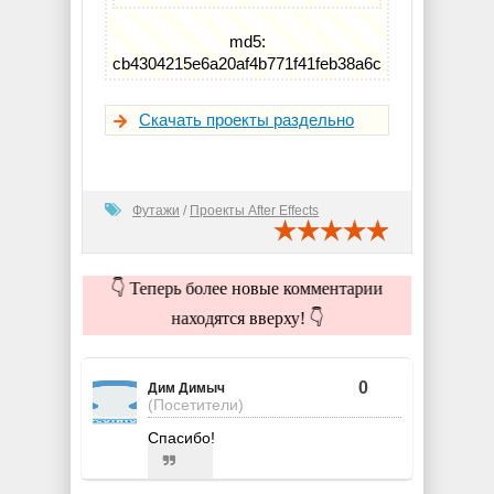
md5:
cb4304215e6a20af4b771f41feb38a6c
Скачать проекты раздельно
Футажи
/
Проекты After Effects
👇 Теперь более новые комментарии
находятся вверху! 👇
0
Дим Димыч
(Посетители)
Спасибо!