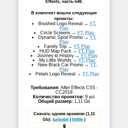
Effects, часть-546.
В комплект вошли следующие
проекты:
Brushed Logo Reveal →
YT
,
Play
Circle Screens →
YT
,
Play
Dynamic Sport Promo →
YT
,
Play
Family Trip →
YT
,
Play
HUD Map Pack →
YT
,
Play
Journey to History →
YT
,
Play
My Little Worlds →
YT
,
Play
New Black Car Promo →
YT
,
Play
Petals Logo Reveal →
YT
,
Play
Требования:
After Effects CS5 -
СС2018
Количество проектов:
9 шт.
Общий размер:
1,11 Gb
Скачать одним архивом (1,11
Gb):
turbobit
|
hitfile
|
🔒