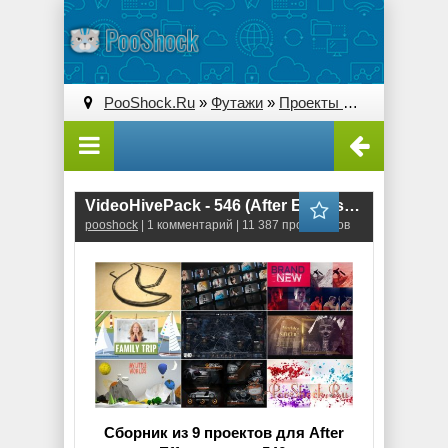
PooShock.Ru
»
Футажи
»
Проекты After Effects
» V
VideoHivePack - 546 (After Effects Projects Pack)
pooshock
| 1 комментарий | 11 387 просмотров
Сборник из 9 проектов для After