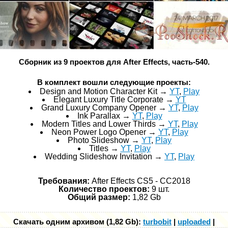
Сборник из 9 проектов для After Effects, часть-540.
В комплект вошли следующие проекты:
Design and Motion Character Kit →
YT
,
Play
Elegant Luxury Title Corporate →
YT
Grand Luxury Company Opener →
YT
,
Play
Ink Parallax →
YT
,
Play
Modern Titles and Lower Thirds →
YT
,
Play
Neon Power Logo Opener →
YT
,
Play
Photo Slideshow →
YT
,
Play
Titles →
YT
,
Play
Wedding Slideshow Invitation →
YT
,
Play
Требования:
After Effects CS5 - СС2018
Количество проектов:
9 шт.
Общий размер:
1,82 Gb
Скачать одним архивом (1,82 Gb):
turbobit
|
uploaded
|