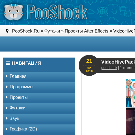
PooShock.Ru
»
Футажи
»
Проекты After Effects
» VideoHivePa
21
VideoHivePack 
НАВИГАЦИЯ
pooshock
| 1 комме
02
2018
Главная
Программы
Проекты
Футажи
Звук
Графика (2D)