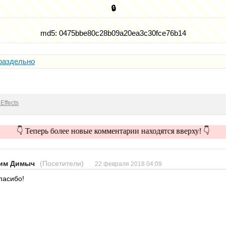
🔒
md5: 0475bbe80c28b09a20ea3c30fce76b14
раздельно
Effects
👇 Теперь более новые комментарии находятся вверху! 👇
им Димыч
(Посетители)
22 февраля 2018 04:09
пасибо!