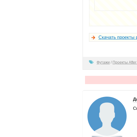
Скачать проекты 
80
Футажи
/
Проекты After 
Д
С