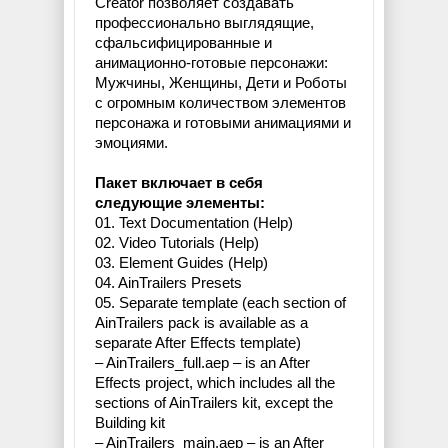
Creator позволяет создавать
профессионально выглядящие,
сфальсифицированные и
анимационно-готовые персонажи:
Мужчины, Женщины, Дети и Роботы
с огромным количеством элементов
персонажа и готовыми анимациями и
эмоциями.
Пакет включает в себя
следующие элементы:
01. Text Documentation (Help)
02. Video Tutorials (Help)
03. Element Guides (Help)
04. AinTrailers Presets
05. Separate template (each section of
AinTrailers pack is available as a
separate After Effects template)
– AinTrailers_full.aep – is an After
Effects project, which includes all the
sections of AinTrailers kit, except the
Building kit
– AinTrailers_main.aep – is an After