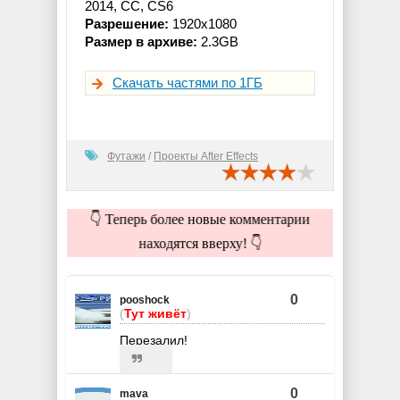
2014, CC, CS6
Разрешение:
1920x1080
Размер в архиве:
2.3GB
Скачать частями по 1ГБ
Футажи
/
Проекты After Effects
👇 Теперь более новые комментарии
находятся вверху! 👇
0
pooshock
(
Тут живёт
)
Перезалил!
0
mava