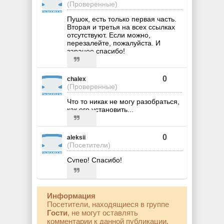
(Проверенные)
Пушок, есть только первая часть.
Вторая и третья на всех ссылках
отсутствуют. Если можно,
перезалейте, пожалуйста. И
заранее спасибо!
0
chalex
(Проверенные)
Что то никак не могу разобраться,
как его установить...
0
aleksii
(Посетители)
Cупер! Спасибо!
Информация
Посетители, находящиеся в группе
Гости
, не могут оставлять
комментарии к данной публикации.