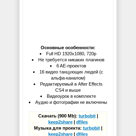
Основные особенности:
Full HD 1920x1080, 720p
Не требуется никаких плагинов
6 AE-проектов
16 видео танцующих людей (с
альфа-каналом)
Редактируемый в After Effects
CS4 и выше
Видеоурок в комплекте
Аудио и фотографии не включены
Скачать (900 Mb):
turbobit
|
keep2share
|
dfiles
Музыка для проекта:
turbobit
|
keep2share
|
dfiles