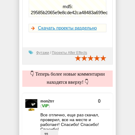
md5:
29585b2065e9e8cde42ca48483a699ec
Скачать проекты раздельно
Футажи
/
Проекты After Effects
👇 Теперь более новые комментарии
находятся вверху! 👇
0
mon2trr
(
VIP
)
Все отлично, еще раз скачал,
проверил, все на месте и
работает! Спасибо! Спасибо!
Спасибо!