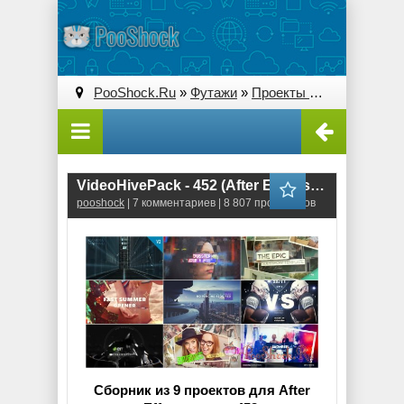
PooShock.Ru
»
Футажи
»
Проекты After Effects
» V
VideoHivePack - 452 (After Effects Projects Pack)
pooshock
| 7 комментариев | 8 807 просмотров
Сборник из 9 проектов для After