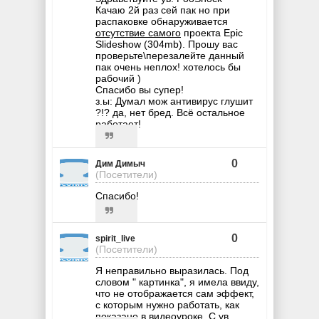
Качаю 2й раз сей пак но при
распаковке обнаруживается
отсутствие самого
проекта Epic
Slideshow (304mb). Прошу вас
проверьте\перезалейте данный
пак очень неплох! хотелось бы
рабочий )
Спасибо вы супер!
з.ы: Думал мож антивирус глушит
?!? да, нет бред. Всё остальное
работает!
0
Дим Димыч
(Посетители)
Спасибо!
0
spirit_live
(Посетители)
Я неправильно выразилась. Под
словом " картинка", я имела ввиду,
что не отображается сам эффект,
с которым нужно работать, как
показано в видеоуроке. С ув...