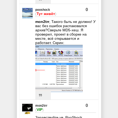
0
pooshock
(
Тут живёт
)
mon2trr
, Такого быть не должно! У
вас без ошибок распаковался
архив?Сверьте MD5-хеш. Я
проверил, проект в сборке на
месте, всё открывается и
работает. Скрин:
0
mon2trr
(
VIP
)
Здравствуйте ув. PooShock