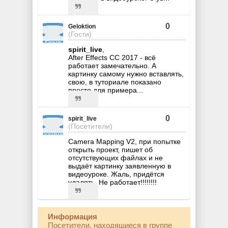
0
Geloktion
(Гости)
spirit_live
,
After Effects CC 2017 - всё
работает замечательно. А
картинку самому нужно вставлять,
свою, в туториале показано
просто для примера...
0
spirit_live
(Посетители)
Camera Mapping V2, при попытке
открыть проект, пишет об
отсутствующих файлах и не
выдаёт картинку заявленную в
видеоуроке. Жаль, придётся
удалять. Не работает!!!!!!!!
Информация
Посетители, находящиеся в группе