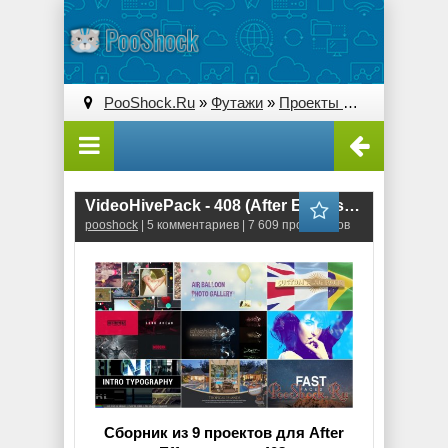
PooShock.Ru
»
Футажи
»
Проекты After Effects
» V
VideoHivePack - 408 (After Effects Projects Pack)
pooshock
| 5 комментариев | 7 609 просмотров
Сборник из 9 проектов для After