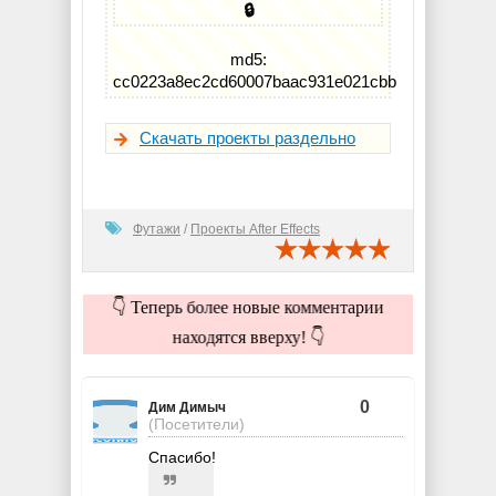
🔒
md5:
cc0223a8ec2cd60007baac931e021cbb
Скачать проекты раздельно
Футажи
/
Проекты After Effects
👇 Теперь более новые комментарии
находятся вверху! 👇
0
Дим Димыч
(Посетители)
Спасибо!