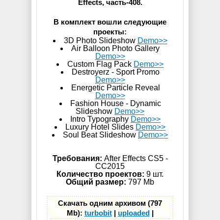
Effects, часть-408.
В комплект вошли следующие
проекты:
3D Photo Slideshow
Demo>>
Air Balloon Photo Gallery
Demo>>
Custom Flag Pack
Demo>>
Destroyerz - Sport Promo
Demo>>
Energetic Particle Reveal
Demo>>
Fashion House - Dynamic
Slideshow
Demo>>
Intro Typography
Demo>>
Luxury Hotel Slides
Demo>>
Soul Beat Slideshow
Demo>>
Требования:
After Effects CS5 -
СС2015
Количество проектов:
9 шт.
Общий размер:
797 Mb
Скачать одним архивом (797
Mb):
turbobit
|
uploaded
|