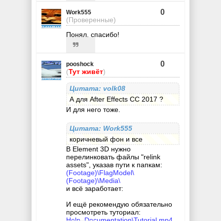
0
Work555
(Проверенные)
Понял, спасибо!
0
pooshock
(
Тут живёт
)
Цитата: volk08
А для After Effects CC 2017 ?
И для него тоже.
Цитата: Work555
коричневый фон и все
В Element 3D нужно
перелинковать файлы "relink
assets", указав пути к папкам:
(Footage)\FlagModel\
(Footage)\Media\
и всё заработает:
И ещё рекомендую обязательно
просмотреть туториал:
Help_Documentation\Tutorial.mp4