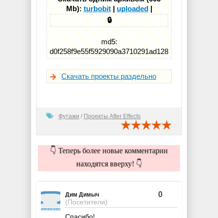
Mb):
turbobit
|
uploaded
|
🔒
md5:
d0f258f9e55f5929090a3710291ad128
Скачать проекты раздельно
Футажи
/
Проекты After Effects
👇 Теперь более новые комментарии
находятся вверху! 👇
0
Дим Димыч
(Посетители)
Спасибо!