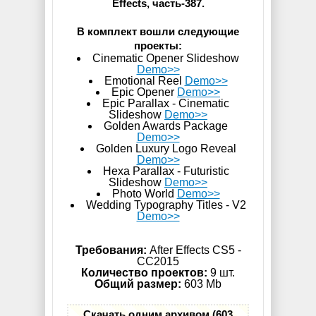
Effects, часть-387.
В комплект вошли следующие
проекты:
Cinematic Opener Slideshow
Demo>>
Emotional Reel
Demo>>
Epic Opener
Demo>>
Epic Parallax - Cinematic
Slideshow
Demo>>
Golden Awards Package
Demo>>
Golden Luxury Logo Reveal
Demo>>
Hexa Parallax - Futuristic
Slideshow
Demo>>
Photo World
Demo>>
Wedding Typography Titles - V2
Demo>>
Требования:
After Effects CS5 -
СС2015
Количество проектов:
9 шт.
Общий размер:
603 Mb
Скачать одним архивом (603