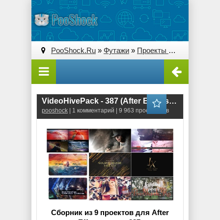
PooShock.Ru
»
Футажи
»
Проекты After Effects
» V
VideoHivePack - 387 (After Effects Projects Pack)
pooshock
| 1 комментарий | 9 963 просмотров
Сборник из 9 проектов для After