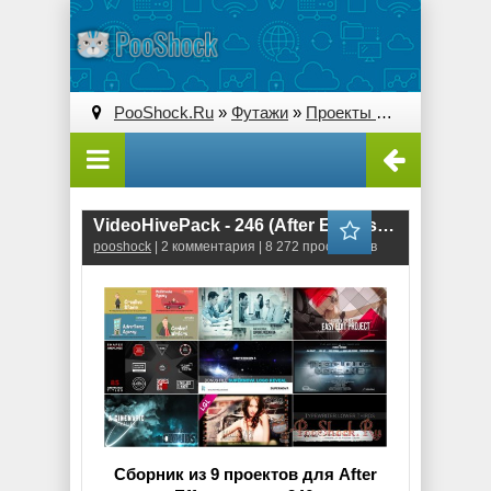
PooShock.Ru
»
Футажи
»
Проекты After Effects
» V
VideoHivePack - 246 (After Effects Projects Pack)
pooshock
| 2 комментария | 8 272 просмотров
Сборник из 9 проектов для After