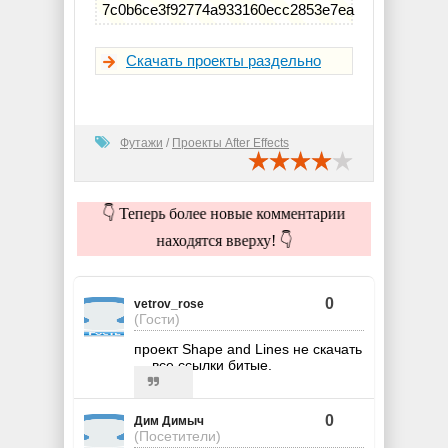
7c0b6ce3f92774a933160ecc2853e7ea
Скачать проекты раздельно
Футажи
/
Проекты After Effects
👇 Теперь более новые комментарии
находятся вверху! 👇
0
vetrov_rose
(Гости)
проект Shape and Lines не скачать
— все ссылки битые.
0
Дим Димыч
(Посетители)