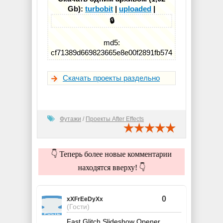
Gb):
turbobit
|
uploaded
|
🔒
md5:
cf71389d669823665e8e00f2891fb574
Скачать проекты раздельно
Футажи
/
Проекты After Effects
👇 Теперь более новые комментарии
находятся вверху! 👇
0
xXFrEeDyXx
(Гости)
Fast Glitch Slideshow Opener