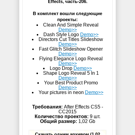
Effects, часть-206.
В комплект вошли следующие
проекты:
Clean And Simple Reveal
Demo>>
Dash Style Logo
Demo>>
Directors Cut Titles Slideshow
Demo>>
Fast Glitch Slideshow Opener
Demo>>
Flying Elegance Logo Reveal
Demo>>
Logo Drop
Demo>>
Shape Logo Reveal 5 In 1
Demo>>
Your Best Product Promo
Demo>>
Your pictures in neon
Demo>>
Требования:
After Effects CS5 -
СС2015
Количество проектов:
9 шт.
Общий размер:
1,02 Gb
Скачать одним архивом (1,02