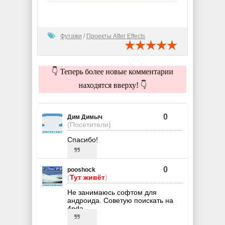
Футажи
/
Проекты After Effects
👇 Теперь более новые комментарии
находятся вверху! 👇
0
Дим Димыч
(Посетители)
Спасибо!
0
pooshock
(
Тут живёт
)
Не занимаюсь софтом для
андроида. Советую поискать на
4pda.