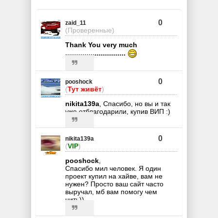
0
zaid_11
(Проверенные)
Thank You very much
...............................
0
pooshock
(
Тут живёт
)
nikita139a
, Спасибо, но вы и так
уже отблагодарили, купив ВИП :)
0
nikita139a
(
VIP
)
pooshock
,
Спасибо мил человек. Я один
проект купил на хайве, вам не
нужен? Просто ваш сайт часто
выручал, мб вам помогу чем
нить))