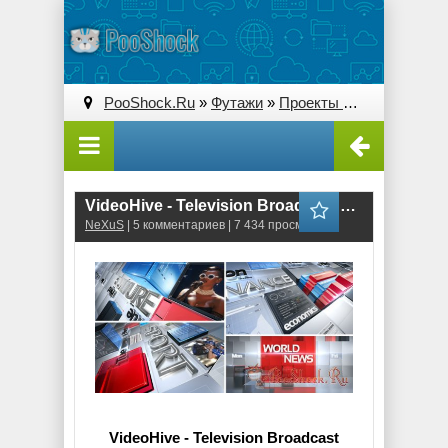
PooShock.Ru
»
Футажи
»
Проекты After Effects
» V
VideoHive - Television Broadcast News Pack (.aep)
NeXuS
| 5 комментариев | 7 434 просмотров
VideoHive - Television Broadcast