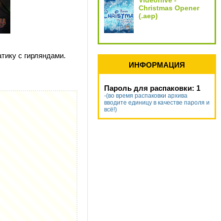
Videohive -
Christmas Opener
(.aep)
атику с гирляндами.
ИНФОРМАЦИЯ
Пароль для распаковки: 1
-(во время распаковки архива
вводите единицу в качестве пароля и
всё!)