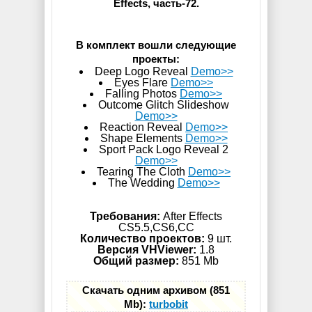
Effects, часть-72.
В комплект вошли следующие
проекты:
Deep Logo Reveal
Demo>>
Eyes Flare
Demo>>
Falling Photos
Demo>>
Outcome Glitch Slideshow
Demo>>
Reaction Reveal
Demo>>
Shape Elements
Demo>>
Sport Pack Logo Reveal 2
Demo>>
Tearing The Cloth
Demo>>
The Wedding
Demo>>
Требования:
After Effects
CS5.5,CS6,СС
Количество проектов:
9 шт.
Версия VHViewer:
1.8
Общий размер:
851 Mb
Скачать одним архивом (851
Mb):
turbobit