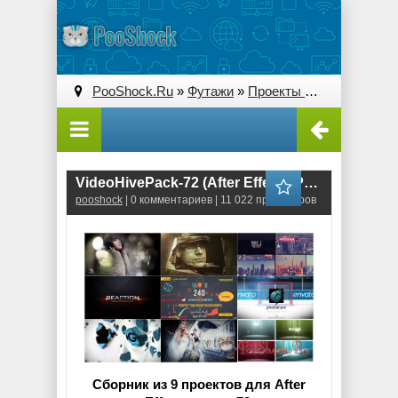
PooShock.Ru
»
Футажи
»
Проекты After Effects
» V
VideoHivePack-72 (After Effects Projects Pack)
pooshock
| 0 комментариев | 11 022 просмотров
Сборник из 9 проектов для After