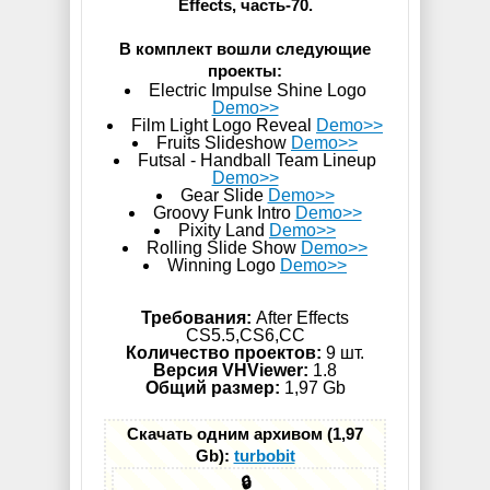
Effects, часть-70.
В комплект вошли следующие
проекты:
Electric Impulse Shine Logo
Demo>>
Film Light Logo Reveal
Demo>>
Fruits Slideshow
Demo>>
Futsal - Handball Team Lineup
Demo>>
Gear Slide
Demo>>
Groovy Funk Intro
Demo>>
Pixity Land
Demo>>
Rolling Slide Show
Demo>>
Winning Logo
Demo>>
Требования:
After Effects
CS5.5,CS6,СС
Количество проектов:
9 шт.
Версия VHViewer:
1.8
Общий размер:
1,97 Gb
Скачать одним архивом (1,97
Gb):
turbobit
🔒