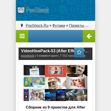
PooShock.Ru
»
Футажи
»
Проекты After Effects
» V
VideoHivePack-53 (After Effects Projects Pack)
pooshock
| 4 комментария | 7 552 просмотров
Сборник из 9 проектов для After