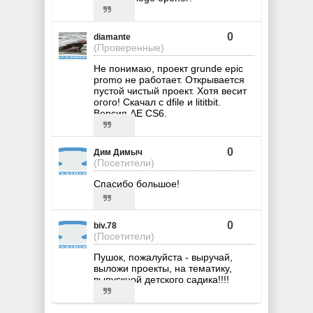
0
diamante
(Проверенные)
Не понимаю, проект grunde epic
promo не работает. Открывается
пустой чистый проект. Хотя весит
огого! Скачал с dfile и lititbit.
Версия AE CS6.
0
Дим Димыч
(Посетители)
Спасибо большое!
0
biv.78
(Посетители)
Пушок, пожалуйста - выручай,
выложи проекты, на тематику,
выпускной детского садика!!!!