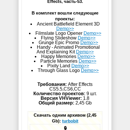
Effects, часть-53.
В комплект вошли следующие
проекты:
Ancient Battlefield Element 3D
Demo>>
Filmslate Logo Opener
Demo>>
Flying Slideshow
Demo>>
Grunge Epic Promo
Demo>>
Handy - Animated Promotional
And Explaining Kit
Demo>>
Happy Memories
Demo>>
Particle Memories
Demo>>
Pixity Land
Demo>>
Through Glass Logo
Demo>>
Требования:
After Effects
CS5.5,CS6,СС
Количество проектов:
9 шт.
Версия VHViewer:
1.8
Общий размер:
2,45 Gb
Скачать одним архивом (2,45
Gb):
turbobit
🔒