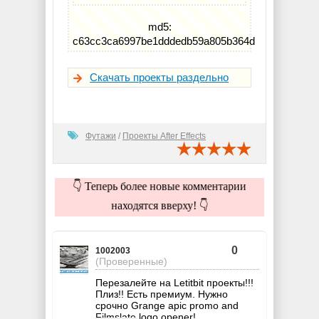
md5:
c63cc3ca6997be1dddedb59a805b364d
Скачать проекты раздельно
Футажи
/
Проекты After Effects
👇 Теперь более новые комментарии
находятся вверху! 👇
0
1002003
(Проверенные)
Перезалейте на Letitbit проекты!!!
Плиз!! Есть премиум. Нужно
срочно Grange apic promo and
Filmslate logo opener!