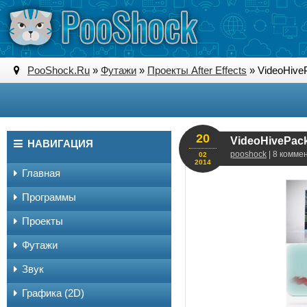
PooShock.Ru
»
Футажи
»
Проекты After Effects
» VideoHiveP
20
VideoHivePack-
НАВИГАЦИЯ
pooshock
| 8 комме
02
2014
Главная
Программы
Проекты
Футажи
Звук
Графика (2D)