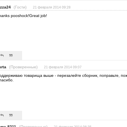
izza24
(Гости)
21 февраля 2014 09:28
hanks pooshock!Great job!
urta
(Проверенные)
21 февраля 2014 09:07
оддерживаю товарища выше - перезалейте сборник, поправьте, пож
пасибо.
oma-8211
(Проверенные)