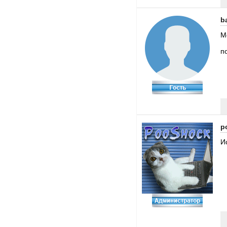
b
M
п
p
И