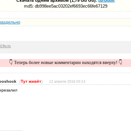
Скачать одним архивом (1,79 Gb Gb):
turbobit
md5: db998ee5ac03202ef6693ec66fe67129
раздельно
Effects
👇 Теперь более новые комментарии находятся вверху! 👇
ooshock
(
Тут живёт
)
12 апреля 2016 03:13
ерезалил