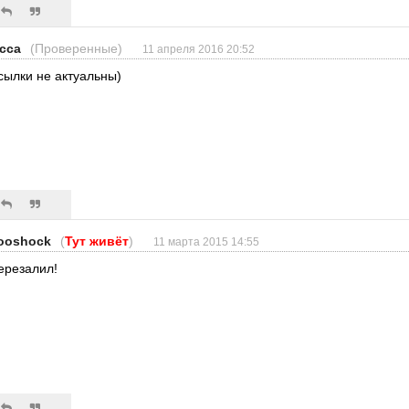
cca
(Проверенные)
11 апреля 2016 20:52
сылки не актуальны)
ooshock
(
Тут живёт
)
11 марта 2015 14:55
ерезалил!