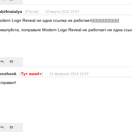
abi4natalya
(Гости)
10 марта 2015 15:07
odern Logo Reveal ни одна ссылка не работает(((((((((((((((((((
ожалуйста, поправьте Modern Logo Reveal не работает ни одна ссы
ooshock
(
Тут живёт
)
21 февраля 2014 12:07
справил!