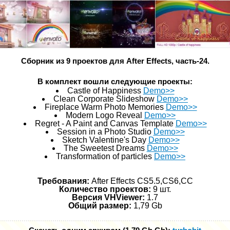
Сборник из 9 проектов для After Effects, часть-24.
В комплект вошли следующие проекты:
Castle of Happiness
Demo>>
Clean Corporate Slideshow
Demo>>
Fireplace Warm Photo Memories
Demo>>
Modern Logo Reveal
Demo>>
Regret - A Paint and Canvas Template
Demo>>
Session in a Photo Studio
Demo>>
Sketch Valentine's Day
Demo>>
The Sweetest Dreams
Demo>>
Transformation of particles
Demo>>
Требования:
After Effects CS5.5,CS6,СС
Количество проектов:
9 шт.
Версия VHViewer:
1.7
Общий размер:
1,79 Gb