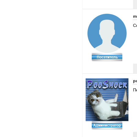
m
С
p
П