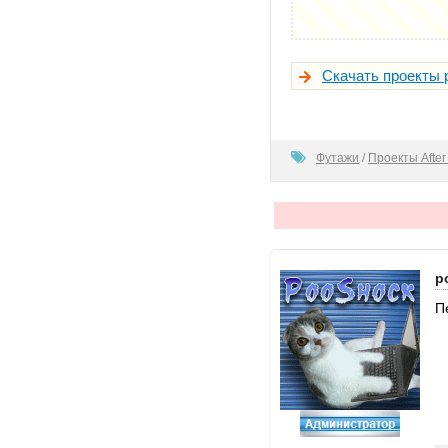
Скачать проекты 
100
Футажи
/
Проекты After 
p
П