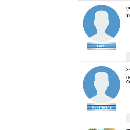
n
T
y
П
С
r