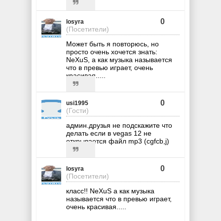
0
losyra
(Посетители)
Может быть я повторюсь, но
просто очень хочется знать:
NeXuS, а как музыка называется
что в превью играет, очень
красивая.....
0
usi1995
(Гости)
админ.друзья не подскажите что
делать если в vegas 12 не
открывается файл mp3 (cgfcb,j)
0
losyra
(Посетители)
класс!! NeXuS а как музыка
называется что в превью играет,
очень красивая.....