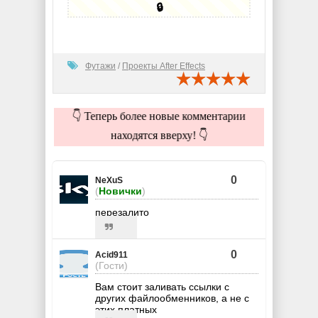
🔒
Футажи
/
Проекты After Effects
👇 Теперь более новые комментарии
находятся вверху! 👇
0
NeXuS
(
Новички
)
перезалито
0
Acid911
(Гости)
Вам стоит заливать ссылки с
других файлообменников, а не с
этих платных