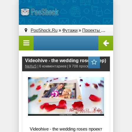
PooShock.Ru
»
Футажи
»
Проекты After Effects
» V
Videohive - the wedding roses (.aep)
NeXuS
| 6 комментариев | 9 708 просмотров
Videohive - the wedding roses проект