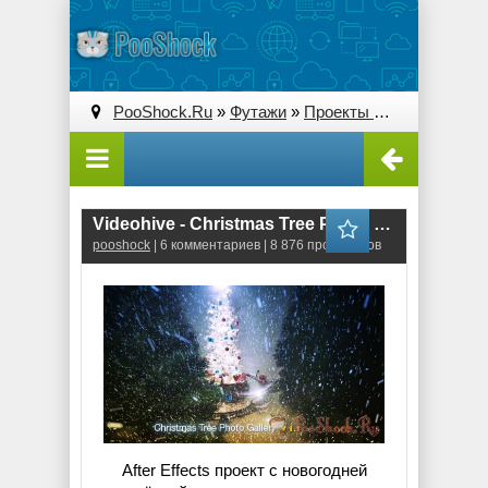
PooShock.Ru
»
Футажи
»
Проекты After Effects
» V
Videohive - Christmas Tree Photo Gallery (AE Project)
pooshock
| 6 комментариев | 8 876 просмотров
After Effects проект с новогодней