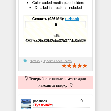
Color coded media placeholders
Detailed instructions included
Скачать (926 Мб):
turbobit
🔒
md5:
480f7cc25c08bf2ebe02b077dc8b53f9
Футажи
/
Проекты After Effects
👇 Теперь более новые комментарии
находятся вверху! 👇
0
pooshock
(
Тут живёт
)