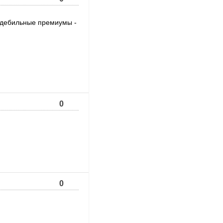
о дебильные премиумы -
0
0