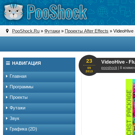
PooShock.Ru
»
Футажи
»
Проекты After Effects
» VideoHive 
23
VideoHive - Fl
НАВИГАЦИЯ
pooshock
| 8 комме
09
2013
Главная
Программы
Проекты
Футажи
Звук
Графика (2D)