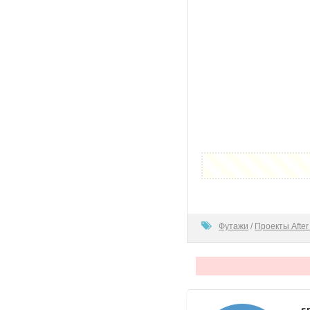
100
Футажи
/
Проекты After 
s