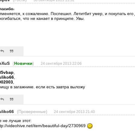
30 сентября 2013 13:32
пасибо.
тменяется, к сожалению. Поспешил. Летитбит умер, и покупать ег
рогибаться, что не канает в принципе. Увы.
eXuS
(
Новички
)
24 сентября 2013 22:06
85vbap
,
uliko66
,
002003
,
оищу в загажнике. если есть завтра выложу
uliko66
(Проверенные)
24 сентября 2013 21:40
е не лучше этот:
tp://videohive.net/item/beautiful-day/2730969