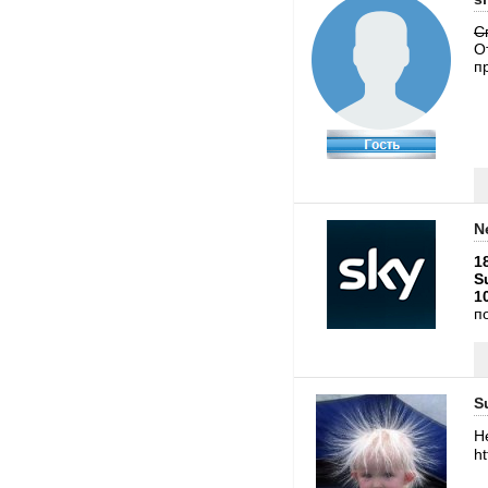
С
О
п
N
1
S
1
п
S
Н
ht