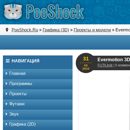
PooShock.Ru
»
Графика (3D)
»
Проекты и модели
» Evermot
31
Evermotion 3D
НАВИГАЦИЯ
FUTAJnik
| 0 комме
03
2010
Главная
Программы
Проекты
Футажи
Звук
Графика (2D)