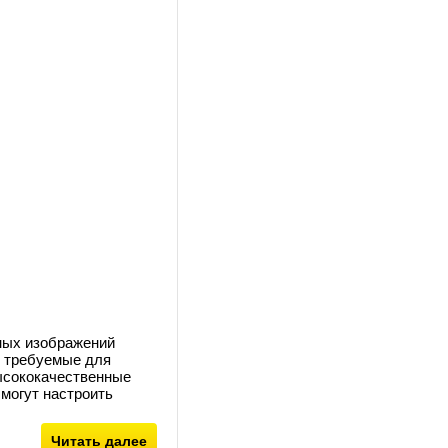
ных изображений
, требуемые для
ысококачественные
могут настроить
Читать далее