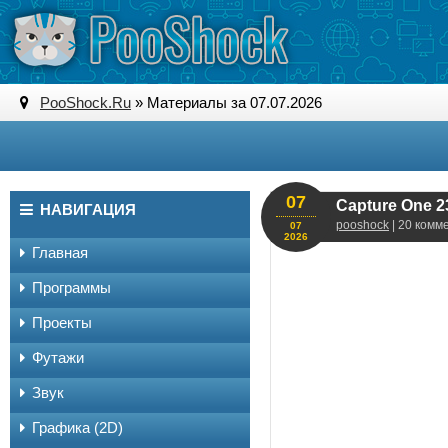
PooShock.Ru
» Материалы за 07.07.2026
07
Capture One 23
НАВИГАЦИЯ
pooshock
| 20 комм
07
2026
Главная
Программы
Проекты
Футажи
Звук
Графика (2D)