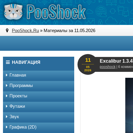
PooShock.Ru
» Материалы за 11.05.2026
11
Excalibur 1.3.4
НАВИГАЦИЯ
pooshock
| 6 комме
05
2026
Главная
Программы
Проекты
Футажи
Звук
Графика (2D)